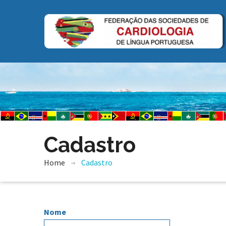
Cadastro
Home
Cadastro
Nome